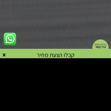
קבלו הצעת מחיר