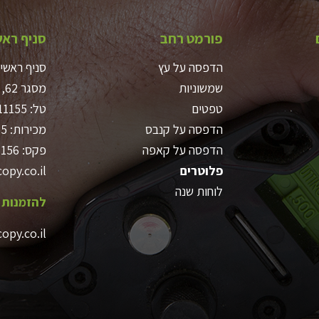
פורמט רחב
סניף ראש
הדפסה על עץ
סניף ראשי
שמשוניות
מסגר 62, ת”א
טפטים
טל:
11155
הדפסה על קנבס
מכירות:
55
הדפסה על קאפה
פקס: 03-6911156
פלוטרים
opy.co.il
לוחות שנה
להזמנות א
copy.co.il