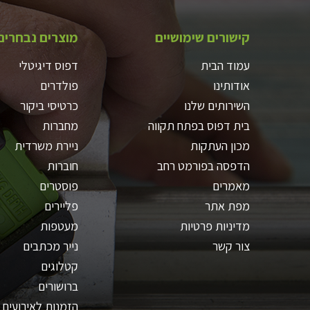
קישורים שימושיים
מוצרים נבחרים
עמוד הבית
דפוס דיגיטלי
אודותינו
פולדרים
השירותים שלנו
כרטיסי ביקור
בית דפוס בפתח תקווה
מחברות
מכון העתקות
ניירת משרדית
הדפסה בפורמט רחב
חוברות
מאמרים
פוסטרים
מפת אתר
פליירים
מדיניות פרטיות
מעטפות
צור קשר
נייר מכתבים
קטלוגים
ברושורים
הזמנות לאירועים