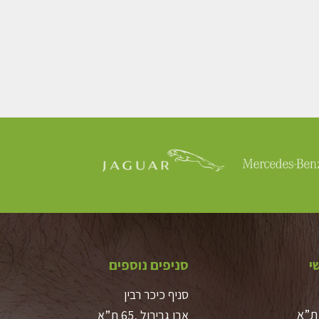
י
סניפים נוספים
סניף כיכר רבין
אבן גבירול ,65 ת”א