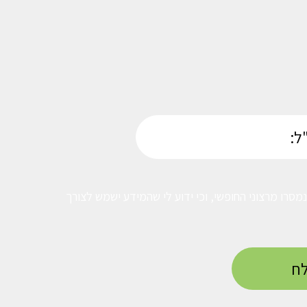
סרו מרצוני החופשי, וכי ידוע לי שהמידע ישמש לצורך