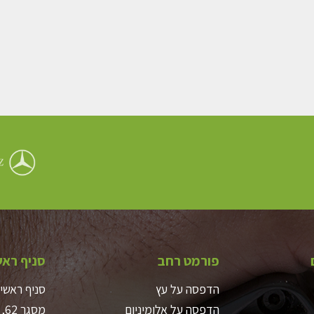
פורמט רחב
סניף ראש
הדפסה על עץ
סניף ראשי
הדפסה על אלומיניום
מסגר 62, ת”א