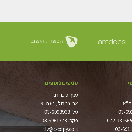
י
סניפים נוספים
סניף כיכר רבין
אבן גבירול ,65 ת”א
03-69
טל:
03-6093933
072-33166
פקס: 03-6961773
tlv@c-copy.co.il