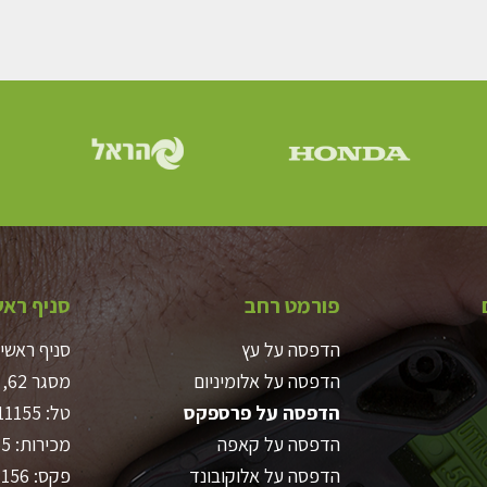
פורמט רחב
סניף ראש
הדפסה על עץ
סניף ראשי
הדפסה על אלומיניום
מסגר 62, ת”א
הדפסה על פרספקס
טל:
11155
הדפסה על קאפה
מכירות:
55
הדפסה על אלוקובונד
פקס: 03-6911156