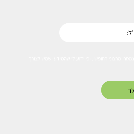
סרו מרצוני החופשי, וכי ידוע לי שהמידע ישמש לצורך